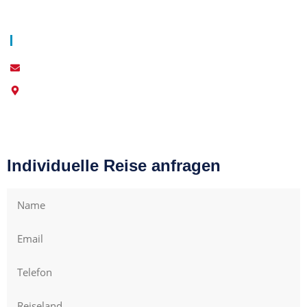
Über Uns
Blog
AGB
Datenschutz
Impressum
Kontakt
info@world-individual.com
6210 Caripe, Monagas, Venezuela
Individuelle Reise anfragen