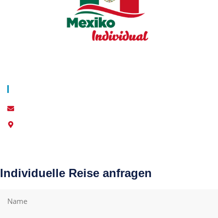
Über Uns
Blog
AGB
Datenschutz
Impressum
Kontakt
info@world-individual.com
6210 Caripe, Monagas, Venezuela
Individuelle Reise anfragen