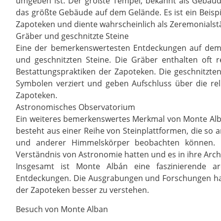
umgeben ist. Der größte Tempel, bekannt als Gebäude
das größte Gebäude auf dem Gelände. Es ist ein Beispie
Zapoteken und diente wahrscheinlich als Zeremonialstä
Gräber und geschnitzte Steine
Eine der bemerkenswertesten Entdeckungen auf dem
und geschnitzten Steine. Die Gräber enthalten oft r
Bestattungspraktiken der Zapoteken. Die geschnitzte
Symbolen verziert und geben Aufschluss über die re
Zapoteken.
Astronomisches Observatorium
Ein weiteres bemerkenswertes Merkmal von Monte Alb
besteht aus einer Reihe von Steinplattformen, die so 
und anderer Himmelskörper beobachten können. Di
Verständnis von Astronomie hatten und es in ihre Archi
Insgesamt ist Monte Albán eine faszinierende arc
Entdeckungen. Die Ausgrabungen und Forschungen hab
der Zapoteken besser zu verstehen.
Besuch von Monte Alban