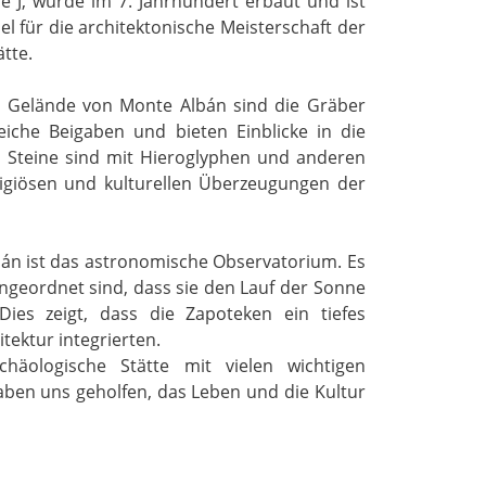
 J, wurde im 7. Jahrhundert erbaut und ist
l für die architektonische Meisterschaft der
tte.
 Gelände von Monte Albán sind die Gräber
eiche Beigaben und bieten Einblicke in die
n Steine sind mit Hieroglyphen und anderen
ligiösen und kulturellen Überzeugungen der
án ist das astronomische Observatorium. Es
angeordnet sind, dass sie den Lauf der Sonne
es zeigt, dass die Zapoteken ein tiefes
tektur integrierten.
häologische Stätte mit vielen wichtigen
en uns geholfen, das Leben und die Kultur